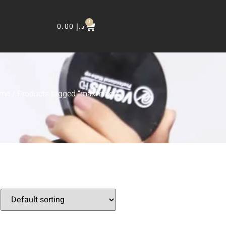
0
0.00
د.إ
me
/ Products tagged “maxmizer”