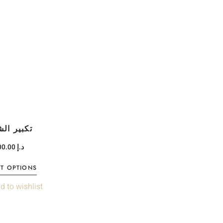
تكبير الش
100.00
د.إ
CT OPTIONS
d to wishlist