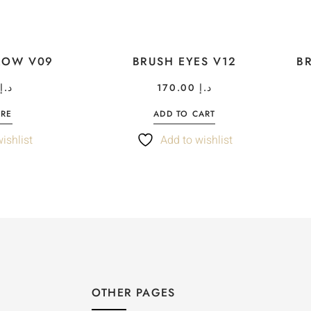
ROW V09
BRUSH EYES V12
B
د.إ
170.00
د.إ
ORE
ADD TO CART
ishlist
Add to wishlist
OTHER PAGES