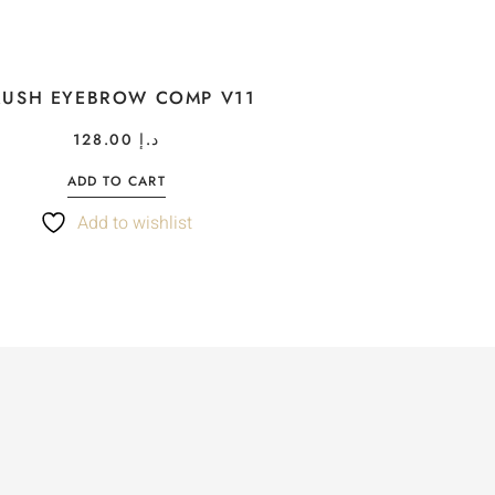
RUSH EYEBROW COMP V11
128.00
د.إ
ADD TO CART
Add to wishlist