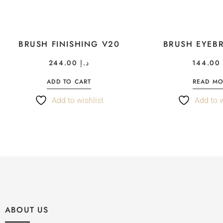
BRUSH FINISHING V20
BRUSH EYEB
244.00
د.إ
144.00
ADD TO CART
READ M
Add to wishlist
Add to w
ABOUT US