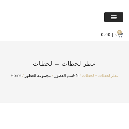
All Makeup
All Perfume
BAKHOR & MESK
Contact Us
0
0.00
د.إ
عطر لحظات – لحظات
Home
/
/
قسم العطور
مجموعة العطور N
/ عطر لحظات – لحظات