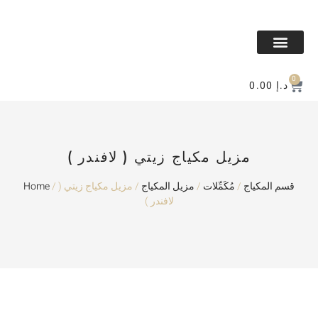
All Makeup
All Perfume
BAKHOR & MESK
Contact Us
0
0.00
د.إ
مزيل مكياج زيتي ( لافندر )
Home
/
/ مزيل مكياج زيتي (
مزيل المكياج
/
مُكَمِّلات
/
قسم المكياج
لافندر )