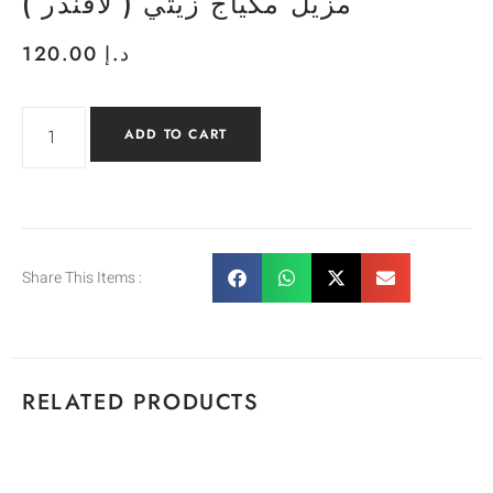
مزيل مكياج زيتي ( لافندر )
120.00
د.إ
ADD TO CART
Share This Items :
RELATED PRODUCTS